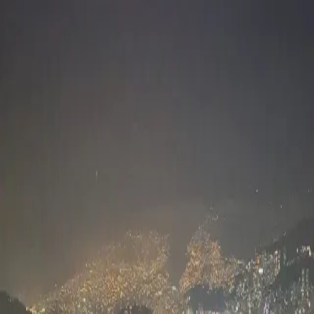
Skyline Medellín
Blog
Inicio
Abrir app
Todos los tags
Tag
alborada
1
post
medellin
Miradores para que disfrutes La
Alborada
Skyline Medellín
29 de noviembre, 2025
©
2026
Skyline Medellín
Inicio
App
Instagram
RSS