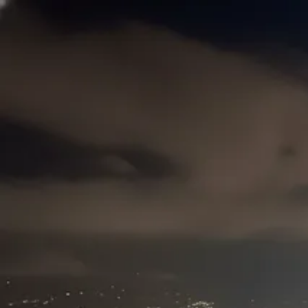
Skyline Medellín
Blog
Inicio
Abrir app
Todos los tags
Tag
arvi
1
post
miradores medellin
Balcones: La Vista Más Alta
Skyline Medellín
29 de mayo, 2026
©
2026
Skyline Medellín
Inicio
App
Instagram
RSS