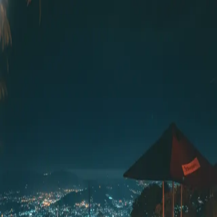
Skyline Medellín
Blog
Inicio
Abrir app
Todos los tags
Tag
atardecer
1
post
vida nocturna
New Mahalo: Atardecer Caribeño
Skyline Medellín
12 de junio, 2026
©
2026
Skyline Medellín
Inicio
App
Instagram
RSS