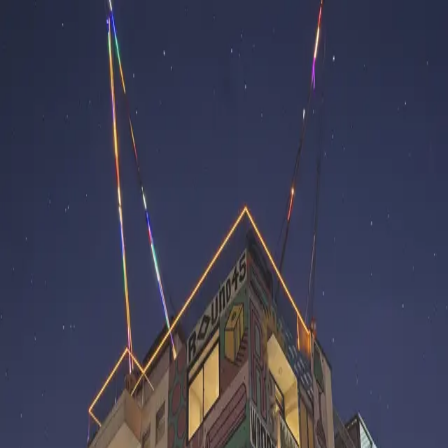
Skyline Medellín
Blog
Inicio
Abrir app
Todos los tags
Tag
comuna 3
1
post
manrique
Constelaciones La 45 Manrique
Skyline Medellín
23 de abril, 2026
©
2026
Skyline Medellín
Inicio
App
Instagram
RSS