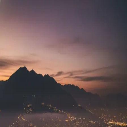
Skyline Medellín
Blog
Inicio
Abrir app
Todos los tags
Tag
cultura
1
post
miradores
La Montaña Que Piensa
Skyline Medellín
4 de junio, 2026
©
2026
Skyline Medellín
Inicio
App
Instagram
RSS