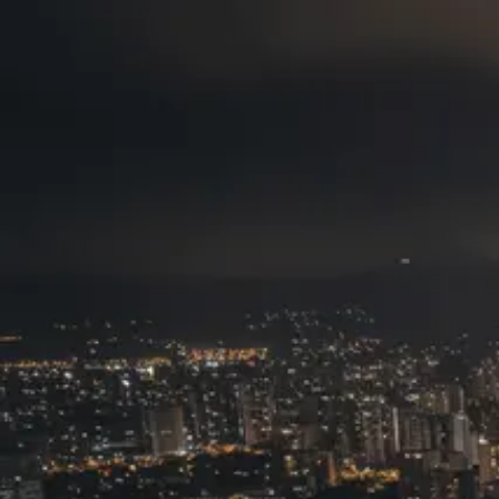
Skyline Medellín
Blog
Inicio
Abrir app
Todos los tags
Tag
experiencias locales
1
post
medellin
Medellín: Explora Más Allá
Skyline Medellín
12 de mayo, 2026
©
2026
Skyline Medellín
Inicio
App
Instagram
RSS