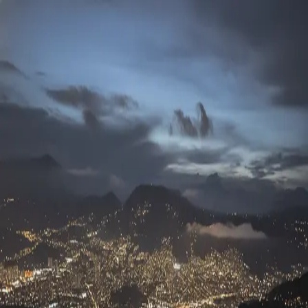
Skyline Medellín
Blog
Inicio
Abrir app
Todos los tags
Tag
medellin romantico
1
post
medellin romantico
Medellín Romántico: San Valentín
Skyline Medellín
14 de mayo, 2026
©
2026
Skyline Medellín
Inicio
App
Instagram
RSS