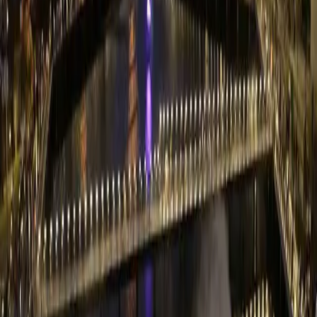
Picacho: Medellín Imponente
Skyline Medellín
18 de mayo, 2026
medellin
Miradores Medellín Clave
Skyline Medellín
17 de mayo, 2026
medellin
Medellín: Explora Más Allá
Skyline Medellín
12 de mayo, 2026
medellin
Medellín: Miradores Nocturnos Top
Skyline Medellín
6 de mayo, 2026
vida nocturna
Rooftops Medellín: Guía Rápida