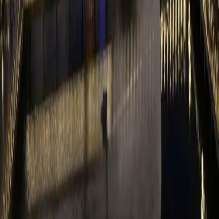
Skyline Medellín
21 de abril, 2026
medellin nocturno
Medellín Nocturno desde Arriba
Skyline Medellín
29 de abril, 2026
vida nocturna
Medellín de Noche Impresiona
Skyline Medellín
20 de abril, 2026
medellin
Mirador Renacer Comuna 13
Skyline Medellín
4 de mayo, 2026
medellin
Medellín: Vistas Clave
Skyline Medellín
22 de abril, 2026