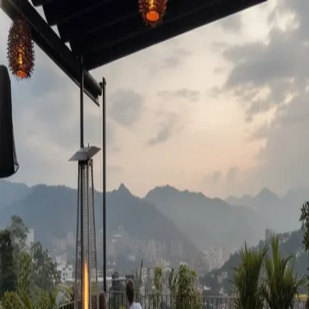
Skyline Medellín
Blog
Inicio
Abrir app
Todos los tags
Tag
rooftop provenza
1
post
vida nocturna
NDN Rooftop: Provenza y Vistas
Skyline Medellín
5 de junio, 2026
©
2026
Skyline Medellín
Inicio
App
Instagram
RSS