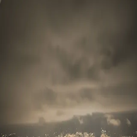
Skyline Medellín
Blog
Inicio
Abrir app
Todos los tags
Tag
senderismo medellin
1
post
senderismo medellin
Piedra Galana: Sendero Épico
Skyline Medellín
27 de mayo, 2026
©
2026
Skyline Medellín
Inicio
App
Instagram
RSS