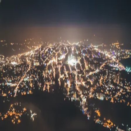
Skyline Medellín
Blog
Inicio
Abrir app
Todos los tags
Tag
vistas nocturnas
1
post
medellin
Cerro Picacho: Vista Nocturna
Skyline Medellín
21 de mayo, 2026
©
2026
Skyline Medellín
Inicio
App
Instagram
RSS